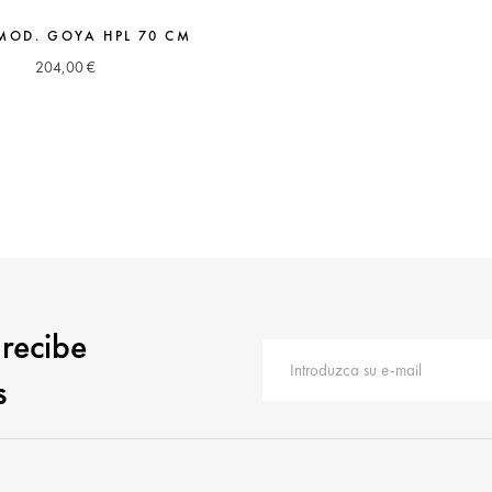
MOD. GOYA HPL 70 CM
204,00
€
 recibe
s