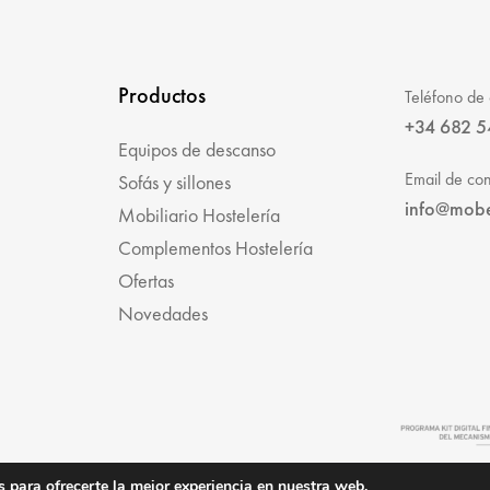
Productos
Teléfono de 
+34 682 5
Equipos de descanso
Email de con
Sofás y sillones
info@mob
Mobiliario Hostelería
Complementos Hostelería
Ofertas
Novedades
 para ofrecerte la mejor experiencia en nuestra web.