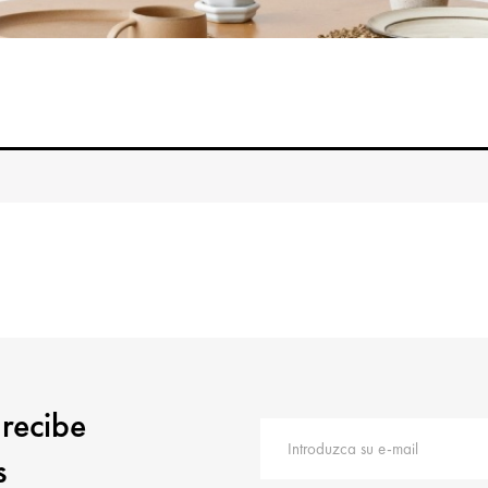
 recibe
s