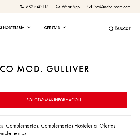
682 540 117
WhatsApp
info@mobelroom.com
Buscar
 HOSTELERÍA
OFERTAS
CO MOD. GULLIVER
SOLICITAR MÁS INFORMACIÓN
as:
Complementos
,
Complementos Hostelería
,
Ofertas
,
omplementos