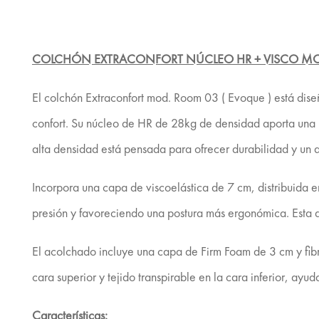
COLCHÓN EXTRACONFORT NÚCLEO HR + VISCO MOD
El colchón Extraconfort mod. Room 03 ( Evoque ) está dis
confort. Su núcleo de HR de 28kg de densidad aporta una ba
alta densidad está pensada para ofrecer durabilidad y un 
Incorpora una capa de viscoelástica de 7 cm, distribuida e
presión y favoreciendo una postura más ergonómica. Esta 
El acolchado incluye una capa de Firm Foam de 3 cm y fibra 
cara superior y tejido transpirable en la cara inferior, ayu
Características: