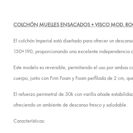
COLCHÓN MUELLES ENSACADOS + VISCO MOD. ROOM
El colchón Imperial está diseñado para ofrecer un descan
150×190, proporcionando una excelente independencia de l
Este modelo es reversible, permitiendo el uso por ambas c
cuerpo, junto con Firm Foam y Foam perfilada de 2 cm, qu
El refuerzo perimetral de 30k con varilla añade estabilidad 
ofreciendo un ambiente de descanso fresco y saludable.
Características: