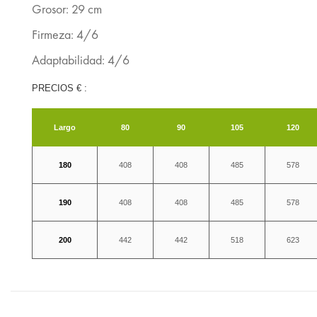
Grosor: 29 cm
Firmeza: 4/6
Adaptabilidad: 4/6
PRECIOS € :
Largo
80
90
105
120
180
408
408
485
578
190
408
408
485
578
200
442
442
518
623