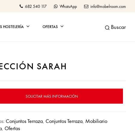
682 540 117
WhatsApp
info@mobelroom.com
Buscar
 HOSTELERÍA
OFERTAS
ECCIÓN SARAH
SOLICITAR MÁS INFORMACIÓN
as:
Conjuntos Terraza
,
Conjuntos Terraza
,
Mobiliario
a
,
Ofertas