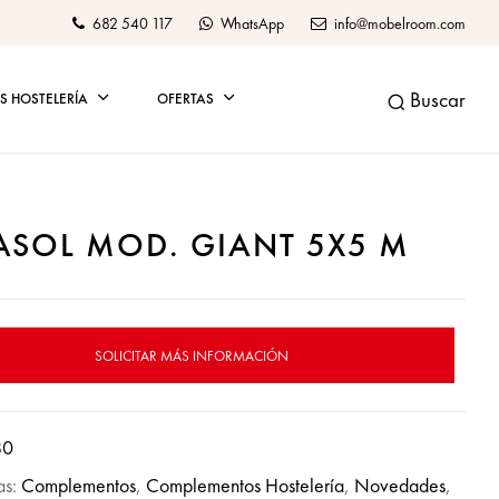
682 540 117
WhatsApp
info@mobelroom.com
Buscar
 HOSTELERÍA
OFERTAS
ASOL MOD. GIANT 5X5 M
SOLICITAR MÁS INFORMACIÓN
80
as:
Complementos
,
Complementos Hostelería
,
Novedades
,