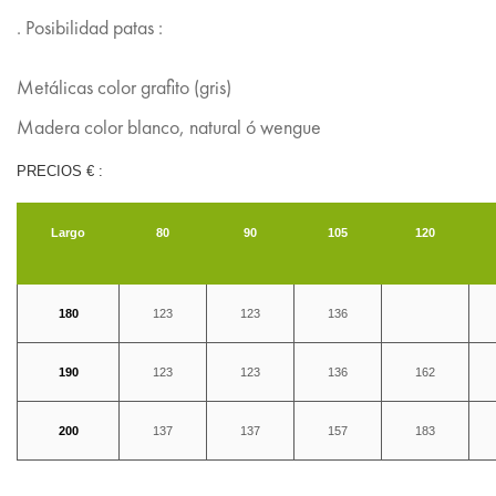
. Posibilidad patas :
Metálicas color grafito (gris)
Madera color blanco, natural ó wengue
PRECIOS € :
Largo
80
90
105
120
180
123
123
136
190
123
123
136
162
200
137
137
157
183