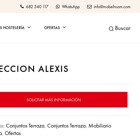
682 540 117
WhatsApp
info@mobelroom.com
Buscar
 HOSTELERÍA
OFERTAS
ECCION ALEXIS
SOLICITAR MÁS INFORMACIÓN
as:
Conjuntos Terraza
,
Conjuntos Terraza
,
Mobiliario
a
,
Ofertas