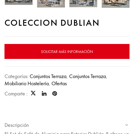
COLECCION DUBLIAN
SOLICITAR MÁS INFORMACIÓN
Categorías:
Conjuntos Terraza
,
Conjuntos Terraza
,
Mobiliario Hostelería
,
Ofertas
Comparte :
Descripción
El Set de Sofá de Aluminio para Exterior Dublián-8 ofrece un