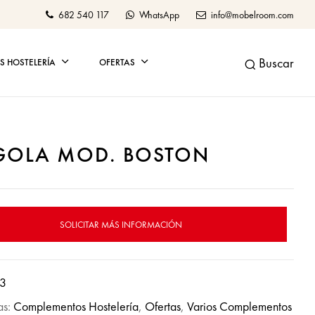
682 540 117
WhatsApp
info@mobelroom.com
Buscar
 HOSTELERÍA
OFERTAS
GOLA MOD. BOSTON
SOLICITAR MÁS INFORMACIÓN
93
as:
Complementos Hostelería
,
Ofertas
,
Varios Complementos