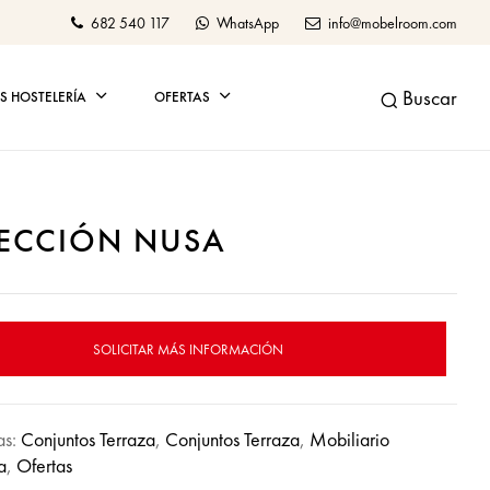
682 540 117
WhatsApp
info@mobelroom.com
Buscar
 HOSTELERÍA
OFERTAS
ECCIÓN NUSA
SOLICITAR MÁS INFORMACIÓN
as:
Conjuntos Terraza
,
Conjuntos Terraza
,
Mobiliario
a
,
Ofertas