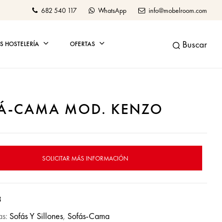
682 540 117
WhatsApp
info@mobelroom.com
Buscar
 HOSTELERÍA
OFERTAS
Á-CAMA MOD. KENZO
SOLICITAR MÁS INFORMACIÓN
3
as:
Sofás Y Sillones
,
Sofás-Cama