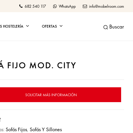
682 540 117
WhatsApp
info@mobelroom.com
Buscar
 HOSTELERÍA
OFERTAS
Á FIJO MOD. CITY
SOLICITAR MÁS INFORMACIÓN
2
as:
Sofás Fijos
,
Sofás Y Sillones