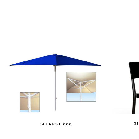
S
PARASOL 888